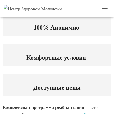
П
е
р
100% Анонимно
е
к
л
ю
ч
и
Комфортные условия
т
ь
н
а
в
и
г
Доступные цены
а
ц
и
ю
Комплексная программа реабилитации
— это