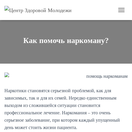
П
е
р
е
к
Как помочь наркоману?
л
ю
ч
и
т
ь
н
а
в
Наркотики становятся серьезной проблемой, как для
и
зависимых, так и для их семей. Нередко единственным
г
а
выходом из сложившейся ситуации становится
ц
профессиональное лечение. Наркомания – это очень
и
серьезное заболевание, при котором каждый упущенный
ю
день может стоить жизни пациента.