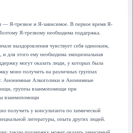
и — Я-трезвое и Я-зависимое. В первое время Я-
 Поэтому Я-трезвому необходима поддержка.
ачале выздоровления чувствует себя одиноким,
 и для этого ему необходима эмоциональная
держку могут оказать люди, у которых была
ржку моно получить на различных группах
е: Анонимные Алкоголики и Анонимные
мощи, группы взаимопомощи при
пы взаимопомощи
жно получить у консультанта по химической
специальной литературы, опыта других людей.
ии: такую поддержку может оказать зависимый,