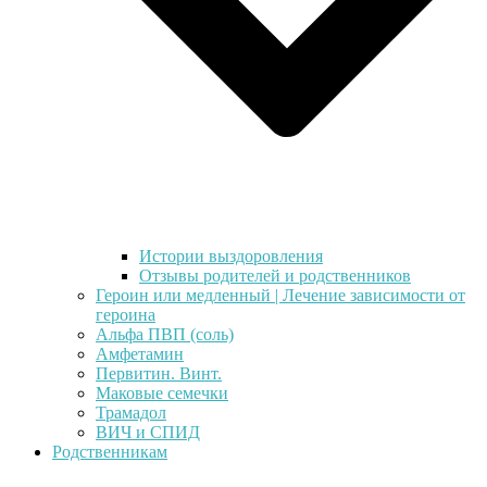
Истории выздоровления
Отзывы родителей и родственников
Героин или медленный | Лечение зависимости от
героина
Альфа ПВП (соль)
Амфетамин
Первитин. Винт.
Маковые семечки
Трамадол
ВИЧ и СПИД
Родственникам