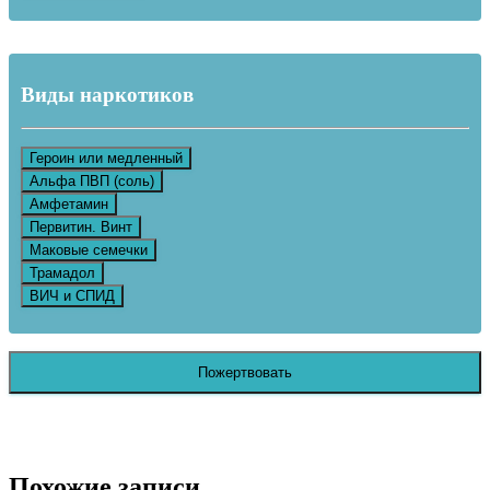
Виды наркотиков
Героин или медленный
Альфа ПВП (соль)
Амфетамин
Первитин. Винт
Маковые семечки
Трамадол
ВИЧ и СПИД
Пожертвовать
Похожие записи