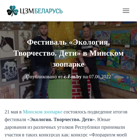
П
е
р
е
к
Фестиваль «Экология.
л
ю
Творчество. Дети» в Минском
ч
и
зоопарке
т
ь
Опубликовано от
c-z-m.by
на
07.06.2022
н
а
в
и
г
а
21 мая в
Минском зоопарке
состоялось подведение итогов
ц
фестиваля «
Экология. Творчество. Дети
». Юные
и
ю
дарования из различных уголков Республики принимали
участия в таких конкурсах как: конкурс «Флорариум моей