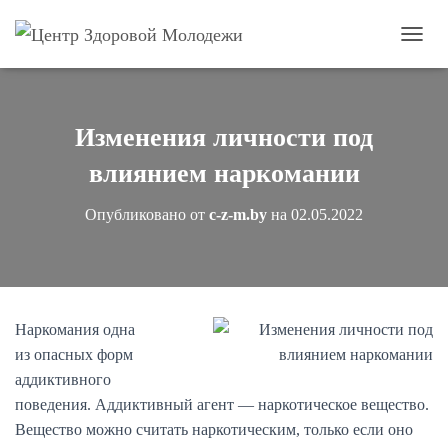
П
е
р
е
к
Изменения личности под
л
ю
влиянием наркомании
ч
и
Опубликовано от
c-z-m.by
на
02.05.2022
т
ь
н
а
в
и
Наркомания одна
г
из опасных форм
а
ц
аддиктивного
и
поведения. Аддиктивный агент — наркотическое вещество.
ю
Вещество можно считать наркотическим, только если оно