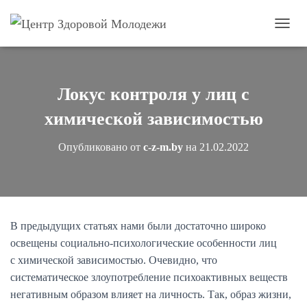
П
е
р
е
к
Локус контроля у лиц с
л
ю
химической зависимостью
ч
и
Опубликовано от
c-z-m.by
на
21.02.2022
т
ь
н
а
в
и
В предыдущих статьях нами были достаточно широко
г
освещены социально-психологические особенности лиц
а
ц
с химической зависимостью. Очевидно, что
и
систематическое злоупотребление психоактивных веществ
ю
негативным образом влияет на личность. Так, образ жизни,