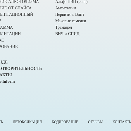
НИЕ АЛКОГОЛИЗМА
Альфа ПВП (соль)
НИЕ ОТ СПАЙСА
Амфетамин
ИЛИТАЦИОННЫЙ
Первитин. Винт
Р
Маковые семечки
РАММА
Трамадол
ИЛИТАЦИИ
ВИЧ и СПИД
КС
РОВАНИЕ
НДЕ
ОТВОРИТЕЛЬНОСТЬ
АКТЫ
s-Inform
ТЬ
ДЕТОКСИКАЦИЯ
КОДИРОВАНИЕ
ОТЗЫВЫ
КОНТАКТ