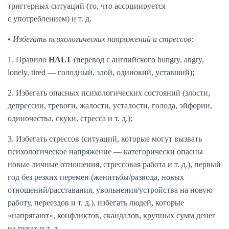
триггерных ситуаций (то, что ассоциируется
с употреблением) и т. д.
•
Избегать психологических напряжений и стрессов
:
1. Правило
HALT
(перевод с английского hungry, angry,
lonely, tired — голодный, злой, одинокий, уставший);
2. Избегать опасных психологических состояний (злости,
депрессии, тревоги, жалости, усталости, голода, эйфории,
одиночества, скуки, стресса и т. д.);
3. Избегать стрессов (ситуаций, которые могут вызвать
психологическое напряжение — категорически опасны
новые личные отношения, стрессовая работа и т. д.), первый
год без резких перемен (женитьбы/развода, новых
отношений/расставания, увольнения/устройства на новую
работу, переездов и т. д.), избегать людей, которые
«напрягают», конфликтов, скандалов, крупных сумм денег
на руках и т. д.