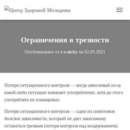
П
е
р
е
к
Ограничения в трезвости
л
ю
Опубликовано от
c-z-m.by
на
02.05.2021
ч
и
т
ь
н
а
Потеря ситуационного контроля — когда зависимый из-за
в
и
какой-либо ситуации начинает употребление, хотя до этого
г
употреблять не планировал.
а
ц
Потеря ситуационного контроля — один из симптомов
и
болезни зависимости, который не дает зависимому
ю
оставаться трезвым (потеря контроля над воздержанием).