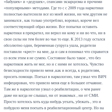
«бабушек» и «дедушек», сеансами экзарцизма и прочими
«популярными» методами. Где то с с 2009 года наркотики
полностью вытеснили все из моей жизни, ни чем другим не
занимался , как только употреблял, воровал, короче вел
соответствующий образ жизни. Все попытки оставить
наркотики я прекратил, ни верил ни кому и ни во что, ни в
свои силы ни тем более во чьи то еще. К 2013 году остался
обсолютно один, беременная супруга ушла, родители
поставили «крест» на мне, да и сам я понимал что справится
со всем этим я не сумею. Состояние было такое , что без
наркотиков жить не мог, но и с ними не хотелось. Чувство
безисходности привело меня ,как и всегда, к родителям,
просить помощи. Поехал в наркологию, там узнал что ВИЧ
инфецирован, что привело меня еще в большее отчаяние.
Там же в наркологии узнал о реабилитации, о чем ранее
даже ни когда не слышал, ни от знакомых , ни от СМИ.
Просто хотелось хоть куда нибудь уехать, убежать , это и
побудило меня поехать в реабилитационный центр. Но на