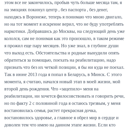
этом все не закончилось, пробыв чуть больше месяца там, я
на эмоциях покинул центр , без паспорта , без денег,
находясь в Воронеже, теперь я понимаю что мною двигало,
но на тот момент я искренне верил, что не буду употреблять
наркотики. Добравшись до Москвы, на следующий день уже
кололся, сам не понимая как это произошло, в таком режиме
я прожил еще пару месяцев. Но уже знал, в глубине души
что выход есть. Обстоятельства и родные вынудили опять
обратиться за помощью, поехать на реабилитацию, надо
признать что без их четкой позиции, я бы ни куда не поехал.
Так в июне 2013 года я попал в Беларусь, в Минск. С этого
момента, я считаю, начался новый этап в моей жизни, мой
второй день рождения. Что «зацепило» меня на
реабилитации, ни хочется филосовствовать и говорить речи,
но по факту 2 с половиной года я остаюсь трезвым, у меня
востановилась семья, растет прекрасная дочка,
востановилось здоровье, а главное я обрел мир в сердце и
доволен тем что имею на данном этапе жизни. Если кто