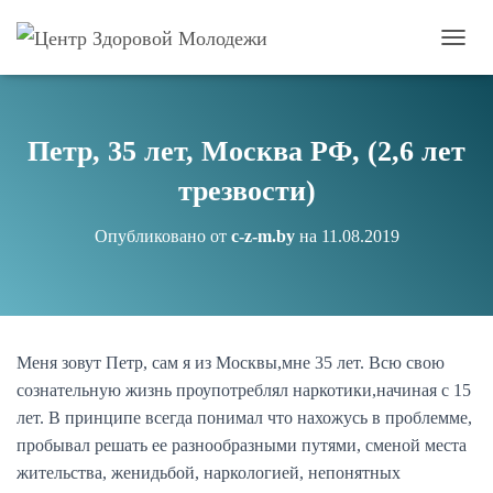
П
е
р
е
к
Петр, 35 лет, Москва РФ, (2,6 лет
л
ю
трезвости)
ч
и
Опубликовано от
c-z-m.by
на
11.08.2019
т
ь
н
а
в
и
Меня зовут Петр, сам я из Москвы,мне 35 лет. Всю свою
г
сознательную жизнь проупотреблял наркотики,начиная с 15
а
ц
лет. В принципе всегда понимал что нахожусь в проблемме,
и
пробывал решать ее разнообразными путями, сменой места
ю
жительства, женидьбой, наркологией, непонятных