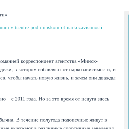
ти»
mum-v-tsentre-pod-minskom-ot-narkozavisimosti-
команией корреспондент агентства «Минск-
дежи, в котором избавляют от наркозависимости, и
ев, чтобы начать новую жизнь, и зачем они дважды
 – с 2011 года. Но за это время от недуга здесь
бычна. В течение полугода подопечные живут в
дные выезжают в различные спортивные заведения.