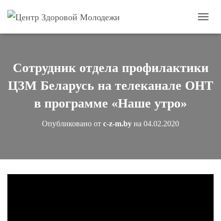
П
е
р
е
к
Сотрудник отдела профилактики
л
ю
ЦЗМ Беларусь на телеканале ОНТ
ч
и
в программе «Наше утро»
т
ь
Опубликовано от
c-z-m.by
на
04.02.2020
н
а
в
и
г
а
ц
и
ю