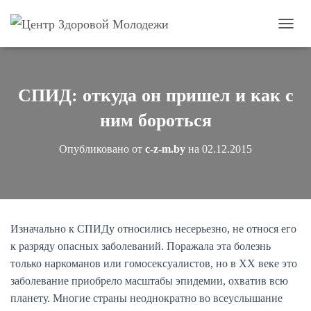
П
е
р
е
к
СПИД: откуда он пришел и как с
л
ю
ним бороться
ч
и
Опубликовано от
c-z-m.by
на
02.12.2015
т
ь
н
а
в
и
Изначально к СПИДу относились несерьезно, не относя его
г
к разряду опасных заболеваний. Поражала эта болезнь
а
ц
только наркоманов или гомосексуалистов, но в XX веке это
и
заболевание приобрело масштабы эпидемии, охватив всю
ю
планету. Многие страны неоднократно во всеуслышание