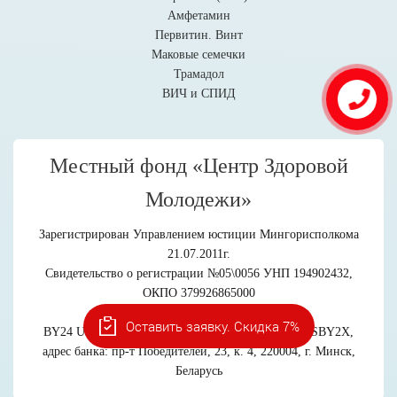
Амфетамин
Первитин. Винт
Маковые семечки
Трамадол
ВИЧ и СПИД
Местный фонд «Центр Здоровой
Молодежи»
Зарегистрирован Управлением юстиции Мингорисполкома
21.07.2011г.
Свидетельство о регистрации №05\0056 УНП 194902432,
ОКПО 379926865000
Расчётный счёт в ЗАО «БСБ Банк»
Оставить заявку. Скидка 7%
BY24 UNBS 3015 0506 4300 2000 1933, БИК UNBSBY2X,
адрес банка: пр-т Победителей, 23, к. 4, 220004, г. Минск,
Беларусь