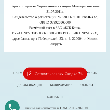
Зарегистрирован Управлением юстиции Мингорисполкома
21.07.2011г.
Свидетельство о регистрации №05\0056 УНП 194902432,
ОКПО 379926865000
Расчётный счёт в ЗАО «БСБ Банк»
BY24 UNBS 3015 0506 4300 2000 1933, БИК UNBSBY2X,
адрес банка: пр-т Победителей, 23, к. 4, 220004, г. Минск,
Беларусь
НАРКОЛОГИЯ
АЛКОГОЛИЗМ
СОЗАВИСИМОСТЬ
Оставить заявку. Скидка 7%
ДЕТОКСИКАЦИЯ
КОДИРОВАНИЕ
ОТЗЫВЫ
КОНТАКТЫ
Лечение зависимостей в ЦЗМ. 2011–2026 ©