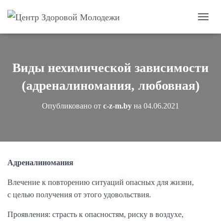
П
е
р
е
к
Виды нехимической зависимости
л
ю
(адреналиномания, любовная)
ч
и
Опубликовано от
c-z-m.by
на
04.06.2021
т
ь
н
а
в
и
Адреналиномания
г
а
Влечение к повторению ситуаций опасных для жизни,
ц
и
с целью получения от этого удовольствия.
ю
Проявления: страсть к опасностям, риску в воздухе,