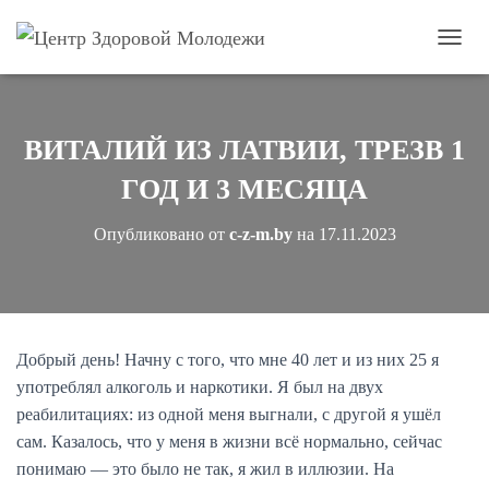
П
е
р
е
к
ВИТАЛИЙ ИЗ ЛАТВИИ, ТРЕЗВ 1
л
ю
ГОД И 3 МЕСЯЦА
ч
и
Опубликовано от
c-z-m.by
на
17.11.2023
т
ь
н
а
в
и
Добрый день! Начну с того, что мне 40 лет и из них 25 я
г
употреблял алкоголь и наркотики. Я был на двух
а
ц
реабилитациях: из одной меня выгнали, с другой я ушёл
и
сам. Казалось, что у меня в жизни всё нормально, сейчас
ю
понимаю — это было не так, я жил в иллюзии. На