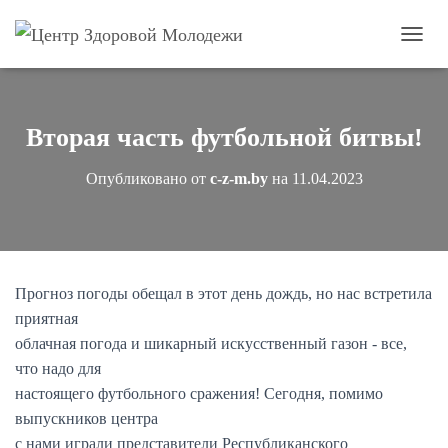
П
е
р
е
к
Вторая часть футбольной битвы!
л
ю
Опубликовано от
c-z-m.by
на
11.04.2023
ч
и
т
ь
н
а
Прогноз погоды обещал в этот день дождь, но нас встретила
в
и
приятная
г
облачная погода и шикарный искусственный газон - все,
а
что надо для
ц
и
настоящего футбольного сражения! Сегодня, помимо
ю
выпускников центра
с нами играли представители Республиканского